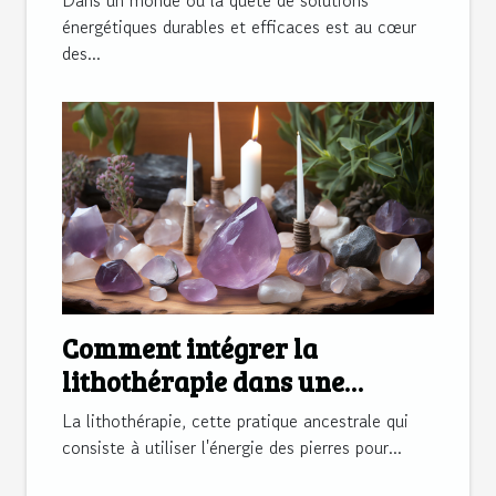
Dans un monde où la quête de solutions
domestique
énergétiques durables et efficaces est au cœur
des...
Comment intégrer la
lithothérapie dans une
routine quotidienne de bien-
La lithothérapie, cette pratique ancestrale qui
être
consiste à utiliser l'énergie des pierres pour...