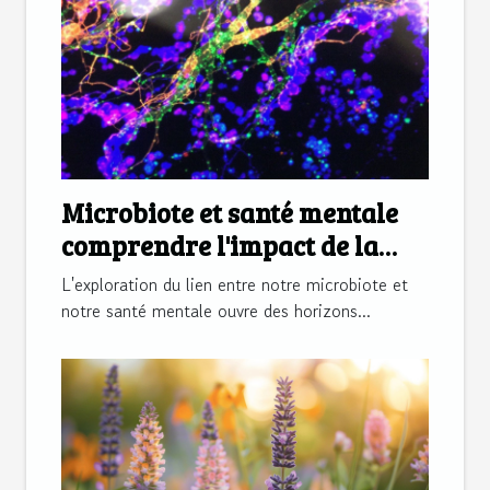
Microbiote et santé mentale
comprendre l'impact de la
flore intestinale sur le bien-
L'exploration du lien entre notre microbiote et
être psychologique
notre santé mentale ouvre des horizons...