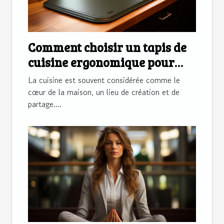
Comment choisir un tapis de
cuisine ergonomique pour
soulager les douleurs de dos
La cuisine est souvent considérée comme le
lors de la préparation des
cœur de la maison, un lieu de création et de
partage....
repas