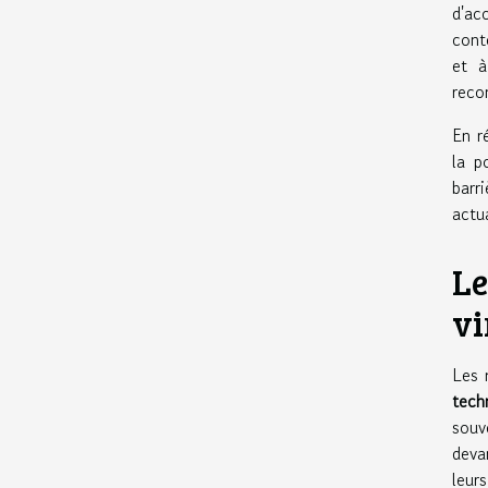
d'ac
cont
et à
reco
En r
la p
barr
actu
Le
vi
Les 
tech
souv
deva
leurs