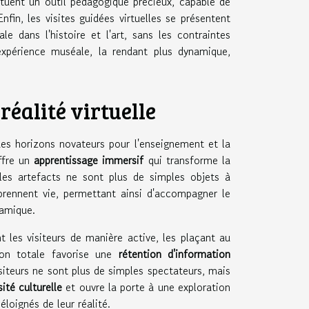
tuent un outil pédagogique précieux, capable de
in, les visites guidées virtuelles se présentent
dans l'histoire et l'art, sans les contraintes
l'expérience muséale, la rendant plus dynamique,
éalité virtuelle
des horizons novateurs pour l'enseignement et la
ffre un
apprentissage immersif
qui transforme la
les artefacts ne sont plus de simples objets à
 prennent vie, permettant ainsi d'accompagner le
amique.
t les visiteurs de manière active, les plaçant au
ion totale favorise une
rétention d'information
siteurs ne sont plus de simples spectateurs, mais
sité culturelle
et ouvre la porte à une exploration
loignés de leur réalité.