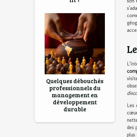
son 
s'ad
comm
géog
acce
Le
L'in
comp
visi
Quelques débouchés
obse
professionnels du
disc
management en
développement
Les 
durable
cœur
nett
des 
plus