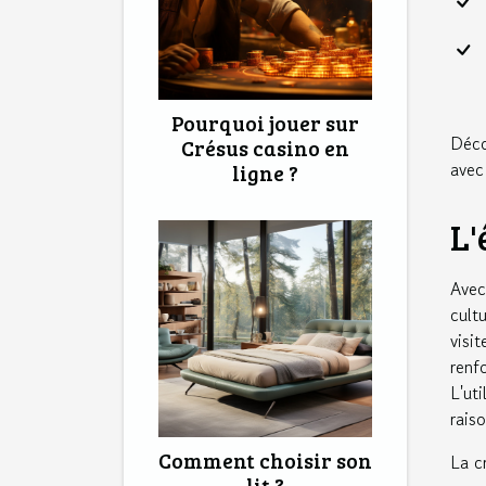
Pourquoi jouer sur
Déco
Crésus casino en
avec
ligne ?
L'
Avec
cult
visi
renf
L'ut
rais
Comment choisir son
La c
lit ?