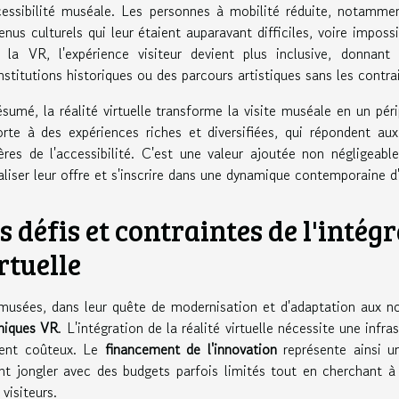
cessibilité muséale. Les personnes à mobilité réduite, notammen
enus culturels qui leur étaient auparavant difficiles, voire impos
 la VR, l'expérience visiteur devient plus inclusive, donnan
nstitutions historiques ou des parcours artistiques sans les contr
ésumé, la réalité virtuelle transforme la visite muséale en un périp
orte à des expériences riches et diversifiées, qui répondent aux
ières de l'accessibilité. C'est une valeur ajoutée non négligeable
aliser leur offre et s'inscrire dans une dynamique contemporaine d'
s défis et contraintes de l'intégr
rtuelle
musées, dans leur quête de modernisation et d'adaptation aux no
niques VR
. L'intégration de la réalité virtuelle nécessite une inf
ent coûteux. Le
financement de l'innovation
représente ainsi u
nt jongler avec des budgets parfois limités tout en cherchant à
 visiteurs.