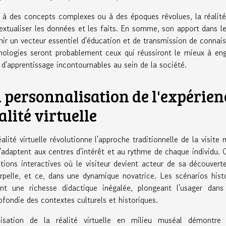
 à des concepts complexes ou à des époques révolues, la réalité v
extualiser les données et les faits. En somme, son apport dans l
nir un vecteur essentiel d'éducation et de transmission de connais
nologies seront probablement ceux qui réussiront le mieux à en
x d'apprentissage incontournables au sein de la société.
 personnalisation de l'expérienc
alité virtuelle
éalité virtuelle révolutionne l'approche traditionnelle de la visi
s'adaptent aux centres d'intérêt et au rythme de chaque individu.
ations interactives où le visiteur devient acteur de sa découvert
terpelle, et ce, dans une dynamique novatrice. Les scénarios hist
ent une richesse didactique inégalée, plongeant l'usager da
ofondie des contextes culturels et historiques.
ilisation de la réalité virtuelle en milieu muséal démontre