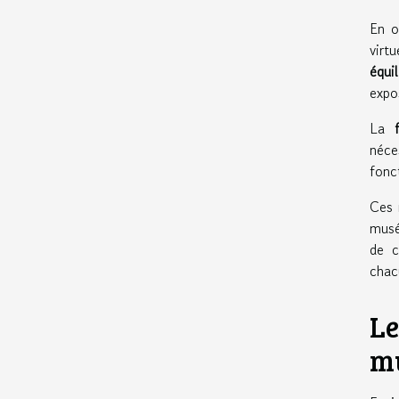
En o
virt
équi
expo
La
néce
fonc
Ces 
musé
de c
chac
Le
m