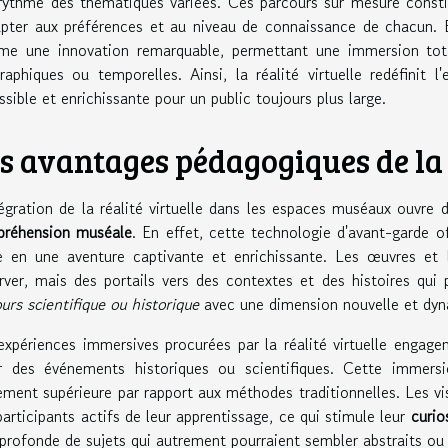
rythme des thématiques variées. Ces parcours sur mesure consti
apter aux préférences et au niveau de connaissance de chacun. Enf
e une innovation remarquable, permettant une immersion totale 
raphiques ou temporelles. Ainsi, la réalité virtuelle redéfinit 
ssible et enrichissante pour un public toujours plus large.
s avantages pédagogiques de la r
tégration de la réalité virtuelle dans les espaces muséaux ouvre 
réhension muséale
. En effet, cette technologie d'avant-garde o
te en une aventure captivante et enrichissante. Les œuvres et 
rver, mais des portails vers des contextes et des histoires qui
ours scientifique ou historique
avec une dimension nouvelle et dyn
expériences immersives procurées par la réalité virtuelle engagen
 des événements historiques ou scientifiques. Cette immers
ement supérieure par rapport aux méthodes traditionnelles. Les vi
participants actifs de leur apprentissage, ce qui stimule leur
curio
 profonde de sujets qui autrement pourraient sembler abstraits ou é