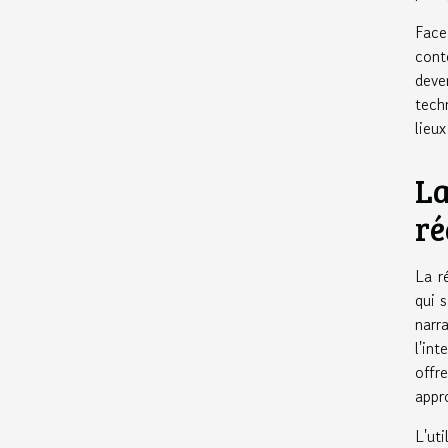
Face
cont
deve
tech
lieu
La
ré
La r
qui 
narr
l'in
offr
appr
L'ut