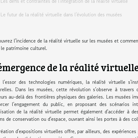
Les défis et contraintes de l'intégration de la réalité virtuelle
Le futur de la réalité virtuelle dans l'évolution des musées
uvrez l'incidence de la réalité virtuelle sur les musées et commen
 le patrimoine culturel.
émergence de la réalité virtuell
 l'essor des technologies numériques, la réalité virtuelle s'in
urelles. Dans les musées, cette révolution s'observe à travers 
teurs au-delà des frontières physiques des galeries. Les musées im
orcer l'engagement du public, en proposant des scénarios inter
ilisation de la réalité virtuelle permet également d'accéder à 
ons de conservation ou d'espace, ouvrant ainsi les portes à des col
réation d'expositions virtuelles offre, par ailleurs, des expérience