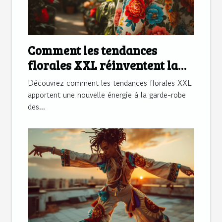
Comment les tendances
florales XXL réinventent la
garde-robe des
Découvrez comment les tendances florales XXL
quinquagénaires ?
apportent une nouvelle énergie à la garde-robe
des...