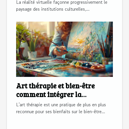
muséale du futur comment
La réalité virtuelle façonne progressivement le
les musées se transforment
paysage des institutions culturelles,...
Art thérapie et bien-être
comment intégrer la
créativité dans la routine
L'art thérapie est une pratique de plus en plus
quotidienne
reconnue pour ses bienfaits sur le bien-être...