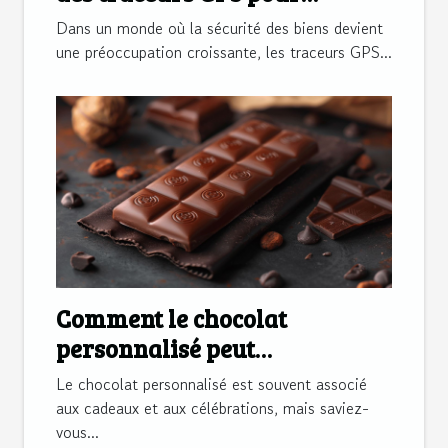
sécuriser vos biens
Dans un monde où la sécurité des biens devient
une préoccupation croissante, les traceurs GPS...
Comment le chocolat
personnalisé peut
transformer la
Le chocolat personnalisé est souvent associé
communication d'entreprise
aux cadeaux et aux célébrations, mais saviez-
vous...