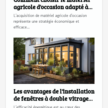
agricole d'occasion adapté à
vos besoins
L'acquisition de matériel agricole d'occasion
représente une stratégie économique et
efficace...
Les avantages de l'installation
de fenêtres à double vitrage
pour l'efficacité énergétique
L'efficacité énergétique est au cœur des