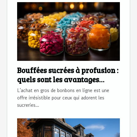
Bouffées sucrées à profusion :
quels sont les avantages
qu’offre l’achat en gros de
L'achat en gros de bonbons en ligne est une
bonbons en ligne ?
offre irrésistible pour ceux qui adorent les
sucreries...