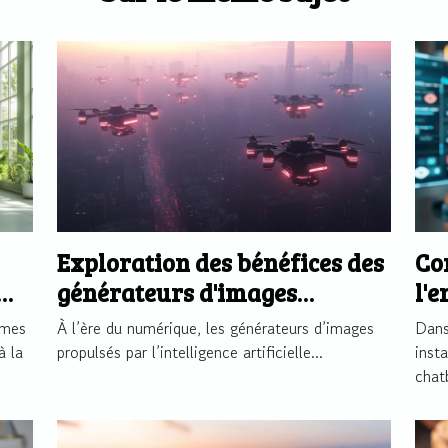
Exploration des bénéfices des
Co
générateurs d'images
l'
propulsés par l'IA
pl
èmes
À l’ère du numérique, les générateurs d’images
Dans
à la
propulsés par l’intelligence artificielle...
inst
chat