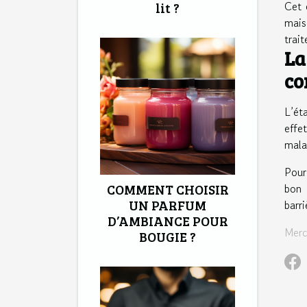
Cet 
lit ?
mais
trai
La
co
L’ét
effe
malad
Pour
COMMENT CHOISIR
bon 
UN PARFUM
barr
D’AMBIANCE POUR
Merc
BOUGIE ?