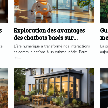
s
Exploration des avantages
Gu
des chatbots basés sur
me
l'intelligence artificielle
co
ce,
L'ère numérique a transformé nos interactions
La p
et communications à un rythme inédit. Parmi
aujo
les...