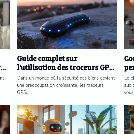
Guide complet sur
Co
r
l'utilisation des traceurs GPS
pe
pour sécuriser vos biens
tr
nt
Dans un monde où la sécurité des biens devient
Le c
co
une préoccupation croissante, les traceurs
aux 
GPS...
vous.