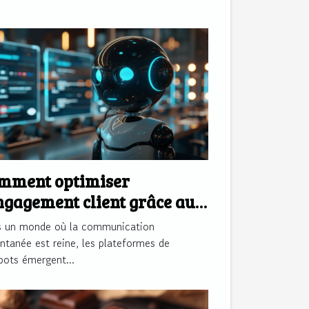
mment optimiser
engagement client grâce aux
ateformes de chatbots
 un monde où la communication
antanée est reine, les plateformes de
bots émergent...