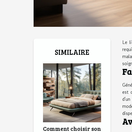
Le l
requ
SIMILAIRE
mala
soig
Fa
Géné
est 
d'un
modè
disp
Av
Comment choisir son