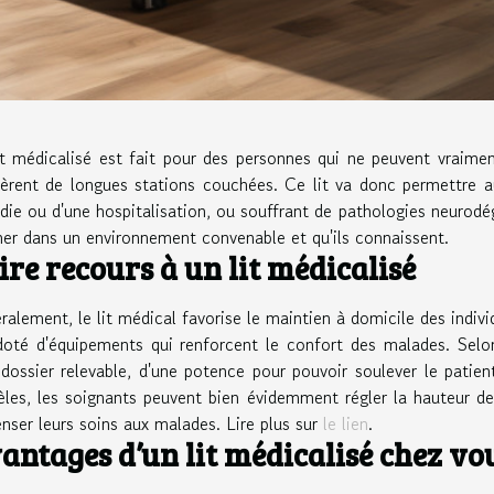
it médicalisé est fait pour des personnes qui ne peuvent vraime
ièrent de longues stations couchées. Ce lit va donc permettre a
die ou d'une hospitalisation, ou souffrant de pathologies neurod
ner dans un environnement convenable et qu'ils connaissent.
ire recours à un lit médicalisé
ralement, le lit médical favorise le maintien à domicile des indiv
doté d'équipements qui renforcent le confort des malades. Selo
 dossier relevable, d'une potence pour pouvoir soulever le pati
les, les soignants peuvent bien évidemment régler la hauteur de c
enser leurs soins aux malades. Lire plus sur
le lien
.
antages d’un lit médicalisé chez vo