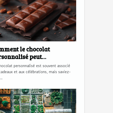
mment le chocolat
rsonnalisé peut
ansformer la
hocolat personnalisé est souvent associé
mmunication d'entreprise
cadeaux et aux célébrations, mais saviez-
..