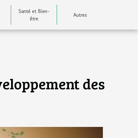
Santé et Bien-
Autres
être
éveloppement des