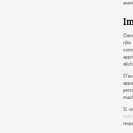
aveni
Im
Dans
rôle
cons
appr
déch
D'au
appa
pers
mach
Si v
mach
resp