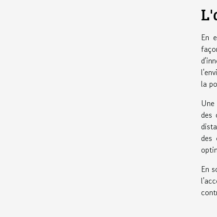
L'
En e
faço
d'in
l'en
la p
Une 
des 
dist
des 
optim
En s
l'ac
cont