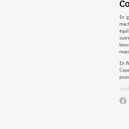
Co
En g
mach
équi
outr
beso
resp
En f
Cepe
pour
Lund