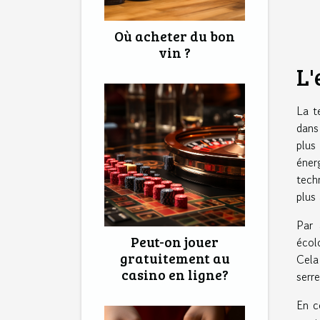
Où acheter du bon
vin ?
L'
La t
dans
plus
éner
tech
plus
Par 
Peut-on jouer
écol
gratuitement au
Cela
casino en ligne?
serr
En c