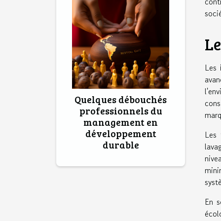
cont
soci
Le
Les
avan
l'en
Quelques débouchés
cons
professionnels du
marq
management en
développement
Les
durable
lava
nive
mini
syst
En s
écol