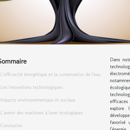
Sommaire
Dans notr
technolo
électromé
L'efficacité énergétique et la conservation de l'eau
notammen
Les innovations technologiques
écologi
technolog
Impacts environnementaux et sociaux
efficaces
explore 
L'avenir des machines à laver écologiques
développ
favorisé 
Conclusion
l'énergi