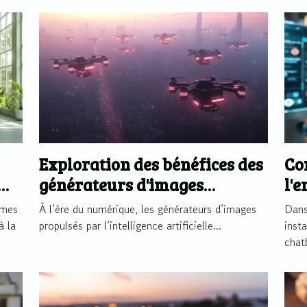
Exploration des bénéfices des
Co
générateurs d'images
l'
propulsés par l'IA
pl
èmes
À l’ère du numérique, les générateurs d’images
Dans
à la
propulsés par l’intelligence artificielle...
inst
chat