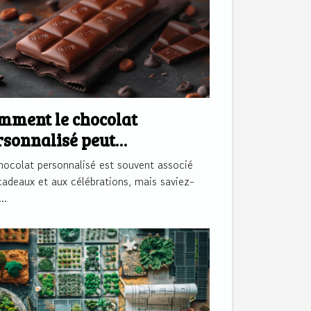
mment le chocolat
rsonnalisé peut
ansformer la
hocolat personnalisé est souvent associé
mmunication d'entreprise
cadeaux et aux célébrations, mais saviez-
..