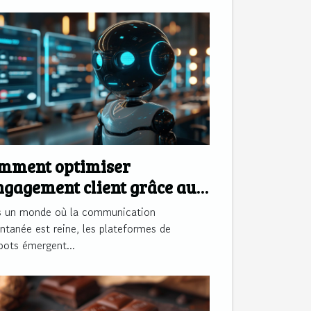
mment optimiser
engagement client grâce aux
ateformes de chatbots
 un monde où la communication
antanée est reine, les plateformes de
bots émergent...