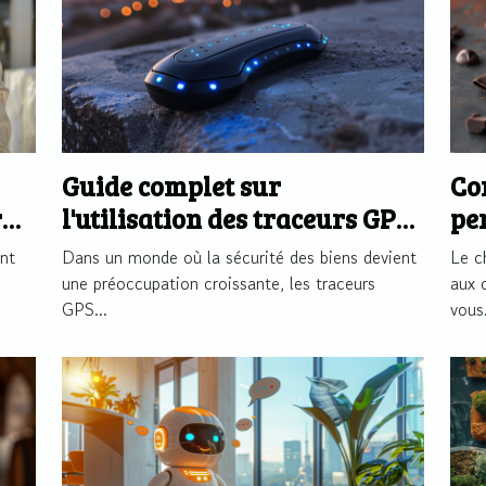
Guide complet sur
Co
r
l'utilisation des traceurs GPS
pe
pour sécuriser vos biens
tr
nt
Dans un monde où la sécurité des biens devient
Le c
co
une préoccupation croissante, les traceurs
aux 
GPS...
vous.