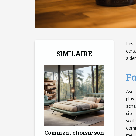
Les 
cert
SIMILAIRE
aide
Fa
Avec
plus
acha
site
voul
comm
Comment choisir son
meill