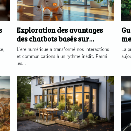
s
Exploration des avantages
Gu
des chatbots basés sur
me
l'intelligence artificielle
co
ce,
L'ère numérique a transformé nos interactions
La p
et communications à un rythme inédit. Parmi
aujo
les...