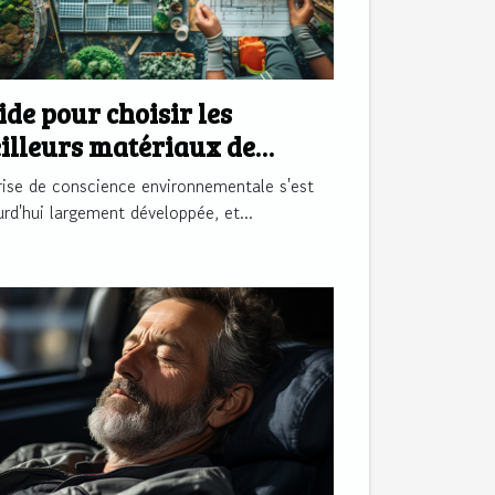
ide pour choisir les
illeurs matériaux de
nstruction écologiques
rise de conscience environnementale s'est
urd'hui largement développée, et...