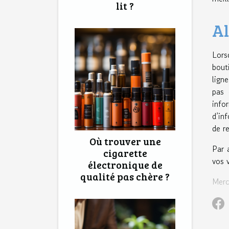
lit ?
Al
Lors
bout
lign
pas 
info
d’in
de r
Où trouver une
Par 
cigarette
vos v
électronique de
qualité pas chère ?
Merc