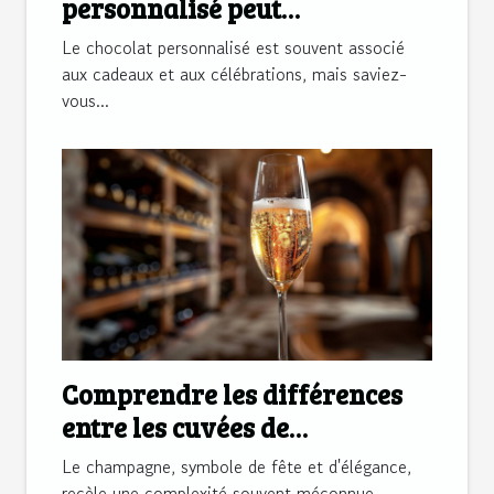
personnalisé peut
transformer la
Le chocolat personnalisé est souvent associé
communication d'entreprise
aux cadeaux et aux célébrations, mais saviez-
vous...
Comprendre les différences
entre les cuvées de
champagne
Le champagne, symbole de fête et d'élégance,
recèle une complexité souvent méconnue.