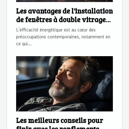
Les avantages de l'installation
de fenêtres à double vitrage
pour l'efficacité énergétique
L'efficacité énergétique est au cœur des
dans les maisons à Blois
préoccupations contemporaines, notamment en
ce qui...
Les meilleurs conseils pour
finir avec les ronflements